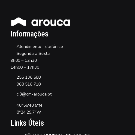
Informações
Atendimento Telefónico
Segunda a Sexta
9h00 – 12h30
14h00 – 17h30
256 136 588
968 516 718
ci3@cm-arouca.pt
40°56'40.5"N
8°24'29.7"W
Links Úteis